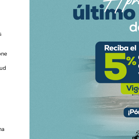
s
one
lud
ma