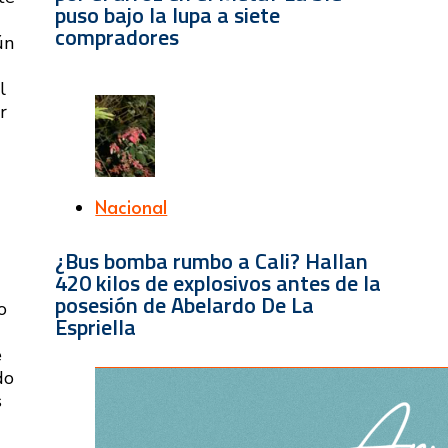
puso bajo la lupa a siete
compradores
ún
l
r
Nacional
¿Bus bomba rumbo a Cali? Hallan
420 kilos de explosivos antes de la
posesión de Abelardo De La
o
Espriella
e
do
s