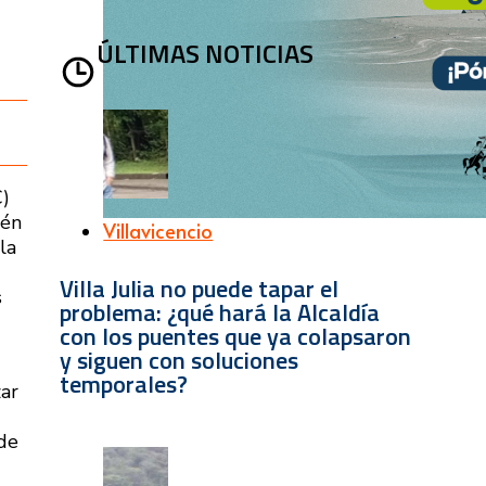
ÚLTIMAS NOTICIAS
C)
ién
Villavicencio
la
Villa Julia no puede tapar el
s
problema: ¿qué hará la Alcaldía
con los puentes que ya colapsaron
y siguen con soluciones
temporales?
ar
 de