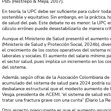
PBS (Restrepo & Mejía, 2007).
En teoría, la UPC debe ser suficiente para cubrir toda
sostenible y equitativo. Sin embargo, en la práctica,
de salud del país. Este debate no es menor: la UPC es
cálculo erróneo puede desestabilizarlo de manera críti
Aunque el Ministerio de Salud presentó el aumento d
(Ministerio de Salud y Protección Social, 2024b), dive
el crecimiento de los costos operativos del sistema n
laborales y sociales. El aumento del salario mínimo p
el sector salud, pues implica un incremento en los cos
del sistema.
Además, según cifras de la Asociación Colombiana de 
acumulado del sistema de salud para 2024 podría supe
desbalance estructural que el modesto aumento de 
Vesga, presidenta de ACEMI, “el sistema de salud est
tratar una fractura grave con una curita” (Diario La Re
Otro aspecto preocupante es que el aumento anunciad