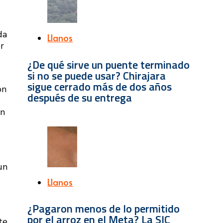
da
Llanos
r
¿De qué sirve un puente terminado
si no se puede usar? Chirajara
sigue cerrado más de dos años
on
después de su entrega
en
un
Llanos
¿Pagaron menos de lo permitido
por el arroz en el Meta? La SIC
te