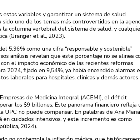
s estas variables y garantizar un sistema de salud
 ha sido uno de los temas más controvertidos en la agen
 la columna vertebral del sistema de salud, y cualquie
ca (Granger et al., 2023).
el 5,36% como una cifra “responsable y sostenible”
rsos análisis revelan que este porcentaje no se alinea c
i con el impacto económico de las recientes reformas
ara 2024, fijado en 9,54%, ya había encendido alarmas 
tos laborales para hospitales, clínicas y demás actores
Empresas de Medicina Integral (ACEMI), el déficit
rar los $9 billones. Este panorama financiero refleja 
la UPC no puede compensar. En palabras de Ana Maria
á en cuidados intensivos, y este incremento es como
pública, 2024).
o no contempla la inflación médica, que históricamen