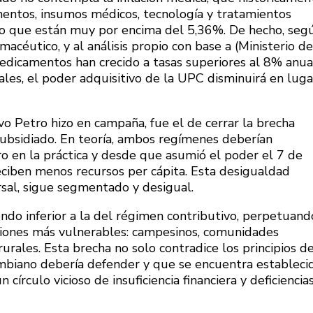
amentos, insumos médicos, tecnología y tratamientos
o que están muy por encima del 5,36%. De hecho, seg
rmacéutico, y al análisis propio con base a (Ministerio de
medicamentos han crecido a tasas superiores al 8% anua
eales, el poder adquisitivo de la UPC disminuirá en luga
Petro hizo en campaña, fue el de cerrar la brecha
subsidiado. En teoría, ambos regímenes deberían
ero en la práctica y desde que asumió el poder el 7 de
eciben menos recursos per cápita. Esta desigualdad
rsal, sigue segmentado y desigual.
ndo inferior a la del régimen contributivo, perpetuand
ciones más vulnerables: campesinos, comunidades
urales. Esta brecha no solo contradice los principios d
lombiano debería defender y que se encuentra estableci
círculo vicioso de insuficiencia financiera y deficiencia