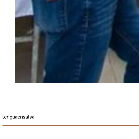
lenguaensalsa