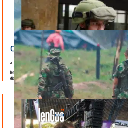
Justicia
Capturado exjefe paramilitar Ru
Alias “Raúl” fue detenido por homicidio y desplazamiento forzado en San
lenguaensalsa
diciembre 26, 2024