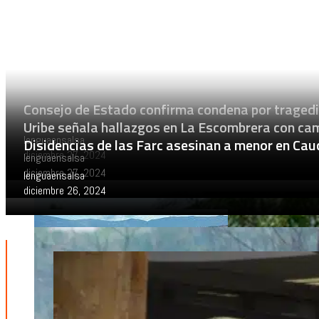
Consejo de Estado confirma condena por traged
Uribe señala hallazgos en La Escombrera con ca
lenguaensalsa
Disidencias de las Farc asesinan a menor en Cau
diciembre 27, 2024
lenguaensalsa
diciembre 27, 2024
lenguaensalsa
diciembre 26, 2024