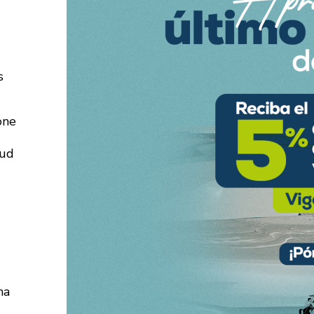
s
one
lud
ma