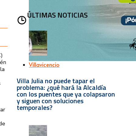
ÚLTIMAS NOTICIAS
C)
ién
Villavicencio
la
Villa Julia no puede tapar el
s
problema: ¿qué hará la Alcaldía
con los puentes que ya colapsaron
y siguen con soluciones
temporales?
ar
 de