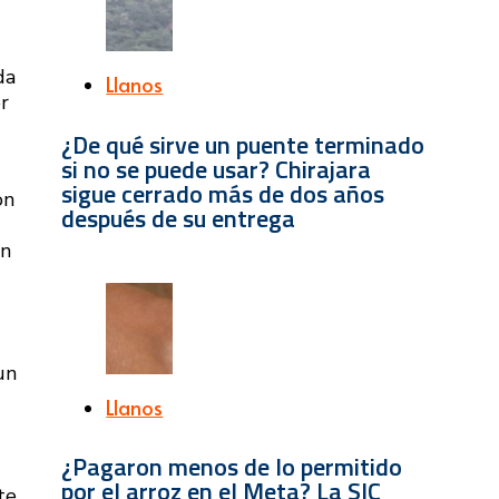
da
Llanos
r
¿De qué sirve un puente terminado
si no se puede usar? Chirajara
sigue cerrado más de dos años
on
después de su entrega
en
un
Llanos
¿Pagaron menos de lo permitido
por el arroz en el Meta? La SIC
te