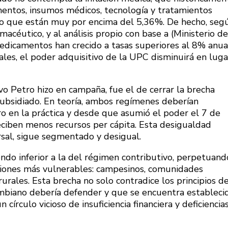
amentos, insumos médicos, tecnología y tratamientos
o que están muy por encima del 5,36%. De hecho, seg
rmacéutico, y al análisis propio con base a (Ministerio de
medicamentos han crecido a tasas superiores al 8% anua
eales, el poder adquisitivo de la UPC disminuirá en luga
Petro hizo en campaña, fue el de cerrar la brecha
subsidiado. En teoría, ambos regímenes deberían
ero en la práctica y desde que asumió el poder el 7 de
eciben menos recursos per cápita. Esta desigualdad
rsal, sigue segmentado y desigual.
ndo inferior a la del régimen contributivo, perpetuand
ciones más vulnerables: campesinos, comunidades
urales. Esta brecha no solo contradice los principios d
lombiano debería defender y que se encuentra estableci
círculo vicioso de insuficiencia financiera y deficiencia