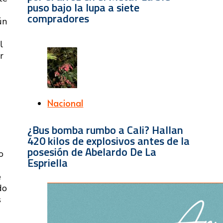
puso bajo la lupa a siete
compradores
ún
l
r
Nacional
¿Bus bomba rumbo a Cali? Hallan
420 kilos de explosivos antes de la
posesión de Abelardo De La
o
Espriella
e
do
s