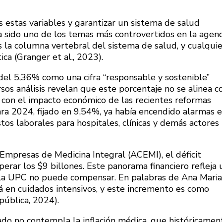
s estas variables y garantizar un sistema de salud
 ha sido uno de los temas más controvertidos en la agen
 la columna vertebral del sistema de salud, y cualquie
ca (Granger et al., 2023).
el 5,36% como una cifra “responsable y sostenible”
rsos análisis revelan que este porcentaje no se alinea c
i con el impacto económico de las recientes reformas
ara 2024, fijado en 9,54%, ya había encendido alarmas 
tos laborales para hospitales, clínicas y demás actores
Empresas de Medicina Integral (ACEMI), el déficit
rar los $9 billones. Este panorama financiero refleja 
la UPC no puede compensar. En palabras de Ana Maria
á en cuidados intensivos, y este incremento es como
pública, 2024).
o no contempla la inflación médica, que históricamen