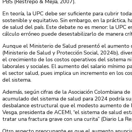
PBS (Restrepo & Mejía, 2007).
En teoría, la UPC debe ser suficiente para cubrir toda
sostenible y equitativo. Sin embargo, en la práctica,
de salud del país. Este debate no es menor: la UPC es
cálculo erróneo puede desestabilizarlo de manera críti
Aunque el Ministerio de Salud presentó el aumento d
(Ministerio de Salud y Protección Social, 2024b), dive
el crecimiento de los costos operativos del sistema n
laborales y sociales. El aumento del salario mínimo p
el sector salud, pues implica un incremento en los cos
del sistema.
Además, según cifras de la Asociación Colombiana de 
acumulado del sistema de salud para 2024 podría supe
desbalance estructural que el modesto aumento de 
Vesga, presidenta de ACEMI, “el sistema de salud est
tratar una fractura grave con una curita” (Diario La Re
Otro aspecto preocupante es que el aumento anunciad