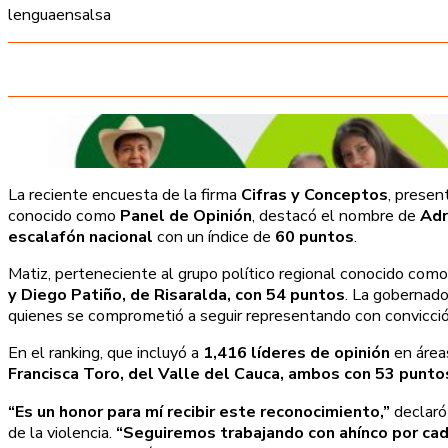
lenguaensalsa
La reciente encuesta de la firma
Cifras y Conceptos
, presen
conocido como
Panel de Opinión
, destacó el nombre de
Adr
escalafón nacional
con un índice de
60 puntos
.
Matiz, perteneciente al grupo político regional conocido com
y Diego Patiño, de Risaralda, con 54 puntos
. La gobernado
quienes se comprometió a seguir representando con convicció
En el ranking, que incluyó a
1,416 líderes de opinión
en área
Francisca Toro, del Valle del Cauca, ambos con 53 punto
“Es un honor para mí recibir este reconocimiento,”
declaró
de la violencia.
“Seguiremos trabajando con ahínco por cad