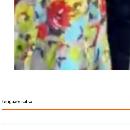
lenguaensalsa