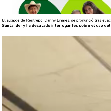
El alcalde de Restrepo, Danny Linares, se pronunció tras el a
Santander y ha desatado interrogantes sobre el uso del v