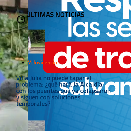
ÚLTIMAS NOTICIAS
Villavicencio
Villa Julia no puede tapar el
problema: ¿qué hará la Alcaldía
con los puentes que ya colapsaron
y siguen con soluciones
temporales?