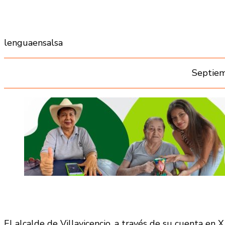
lenguaensalsa
Septiem
El alcalde de Villavicencio, a través de su cuenta en X,