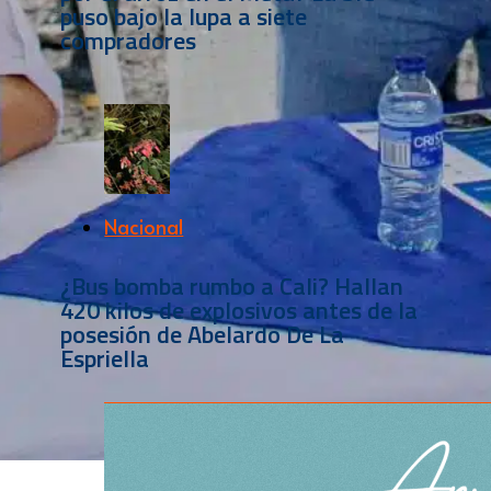
puso bajo la lupa a siete
compradores
Nacional
¿Bus bomba rumbo a Cali? Hallan
420 kilos de explosivos antes de la
posesión de Abelardo De La
Espriella