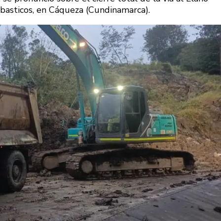
basticos, en Cáqueza (Cundinamarca).