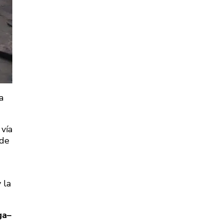
a
 vía
 de
 la
ga–