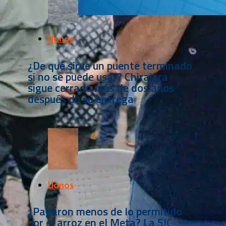
Llanos
¿De qué sirve un puente terminado
si no se puede usar? Chirajara
sigue cerrado más de dos años
después de su entrega
Llanos
¿Pagaron menos de lo permitido
por el arroz en el Meta? La SIC