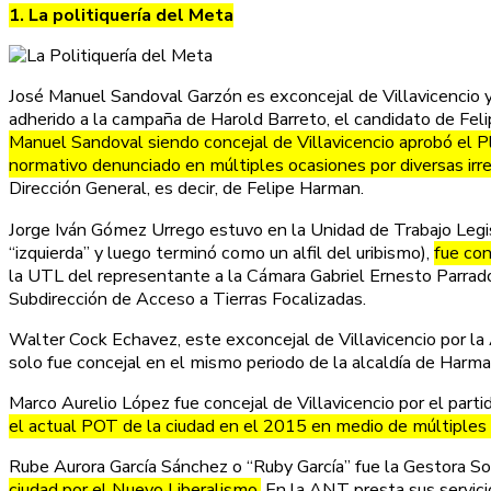
1. La politiquería del Meta
José Manuel Sandoval Garzón es exconcejal de Villavicencio 
adherido a la campaña de Harold Barreto, el candidato de Fe
Manuel Sandoval siendo concejal de Villavicencio aprobó el P
normativo denunciado en múltiples ocasiones por diversas irregu
Dirección General, es decir, de Felipe Harman.
Jorge Iván Gómez Urrego estuvo en la Unidad de Trabajo Legi
“izquierda” y luego terminó como un alfil del uribismo),
fue con
la UTL del representante a la Cámara Gabriel Ernesto Parrado.
Subdirección de Acceso a Tierras Focalizadas.
Walter Cock Echavez, este exconcejal de Villavicencio por la
solo fue concejal en el mismo periodo de la alcaldía de Harm
Marco Aurelio López fue concejal de Villavicencio por el par
el actual POT de la ciudad en el 2015 en medio de múltiples 
Rube Aurora García Sánchez o “Ruby García” fue la Gestora So
ciudad por el Nuevo Liberalismo.
En la ANT presta sus servicio