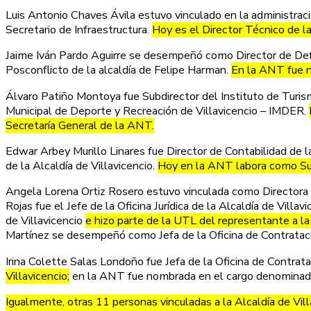
Luis Antonio Chaves Ávila estuvo vinculado en la administr
Secretario de Infraestructura.
Hoy es el Director Técnico de l
Jaime Iván Pardo Aguirre se desempeñó como Director de Defens
Posconflicto de la alcaldía de Felipe Harman.
En la ANT fue n
Álvaro Patiño Montoya fue Subdirector del Instituto de Turismo
Municipal de Deporte y Recreación de Villavicencio – IMDER.
Secretaría General de la ANT.
Edwar Arbey Murillo Linares fue Director de Contabilidad de 
de la Alcaldía de Villavicencio.
Hoy en la ANT labora como Subd
Angela Lorena Ortiz Rosero estuvo vinculada como Directora F
Rojas fue el Jefe de la Oficina Jurídica de la Alcaldía de Vill
de Villavicencio
e hizo parte de la UTL del representante a l
Martínez se desempeñó como Jefa de la Oficina de Contrataci
Irina Colette Salas Londoño fue Jefa de la Oficina de Contrata
Villavicencio;
en la ANT fue nombrada en el cargo denominado 
Igualmente, otras 11 personas vinculadas a la Alcaldía de Vill