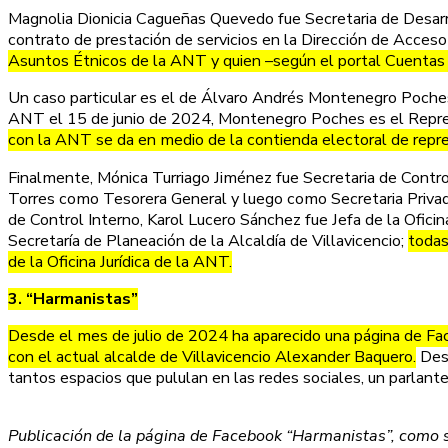
Magnolia Dionicia Cagueñas Quevedo fue Secretaria de Desarro
contrato de prestación de servicios en la Dirección de Acceso
Asuntos Étnicos de la ANT y quien –según el portal Cuentas C
Un caso particular es el de Álvaro Andrés Montenegro Poches,
ANT el 15 de junio de 2024, Montenegro Poches es el Represe
con la ANT se da en medio de la contienda electoral de repre
Finalmente, Mónica Turriago Jiménez fue Secretaria de Contro
Torres como Tesorera General y luego como Secretaria Privada 
de Control Interno, Karol Lucero Sánchez fue Jefa de la Ofic
Secretaría de Planeación de la Alcaldía de Villavicencio;
todas
de la Oficina Jurídica de la ANT.
3. “Harmanistas”
Desde el mes de julio de 2024 ha aparecido una página de Fac
con el actual alcalde de Villavicencio Alexander Baquero.
Desd
tantos espacios que pululan en las redes sociales, un parlan
Publicación de la página de Facebook “Harmanistas”, como se