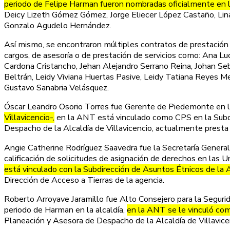
periodo de Felipe Harman fueron nombradas oficialmente en 
Deicy Lizeth Gómez Gómez, Jorge Eliecer López Castaño, Lina 
Gonzalo Agudelo Hernández.
Así mismo, se encontraron múltiples contratos de prestación d
cargos, de asesoría o de prestación de servicios como: Ana 
Cardona Cristancho, Jehan Alejandro Serrano Reina, Johan Se
Beltrán, Leidy Viviana Huertas Pasive, Leidy Tatiana Reyes M
Gustavo Sanabria Velásquez.
Óscar Leandro Osorio Torres fue Gerente de Piedemonte en 
Villavicencio-,
en la ANT está vinculado como CPS en la Subdi
Despacho de la Alcaldía de Villavicencio, actualmente presta 
Angie Catherine Rodríguez Saavedra fue la Secretaría General
calificación de solicitudes de asignación de derechos en las U
está vinculado con la Subdirección de Asuntos Étnicos de la
Dirección de Acceso a Tierras de la agencia.
Roberto Arroyave Jaramillo fue Alto Consejero para la Seguri
periodo de Harman en la alcaldía,
en la ANT se le vinculó com
Planeación y Asesora de Despacho de la Alcaldía de Villavicen