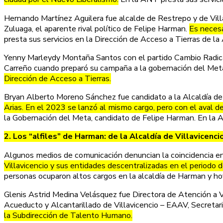
Hernando Martínez Aguilera fue alcalde de Restrepo y de Vill
Zuluaga, el aparente rival político de Felipe Harman.
Es necesa
presta sus servicios en la Dirección de Acceso a Tierras de l
Yenny Marleydy Montaña Santos con el partido Cambio Radical
Carreño cuando preparó su campaña a la gobernación del Met
Dirección de Acceso a Tierras.
Bryan Alberto Moreno Sánchez fue candidato a la Alcaldía de
Arias. En el 2023 se lanzó al mismo cargo, pero con el aval 
la Gobernación del Meta, candidato de Felipe Harman. En la A
2. Los “alfiles” de Harman: de la Alcaldía de Villavicenci
Algunos medios de comunicación denuncian la coincidencia en
Villavicencio y sus entidades descentralizadas en el period
personas ocuparon altos cargos en la alcaldía de Harman y h
Glenis Astrid Medina Velásquez fue Directora de Atención a Ví
Acueducto y Alcantarillado de Villavicencio – EAAV, Secretaria
la Subdirección de Talento Humano.