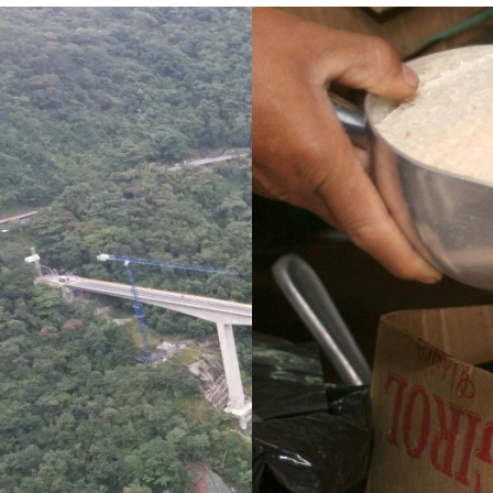
ve un puente
¿Pagaron menos de lo
i no se puede
permitido por el arroz en 
ara sigue
Meta? La SIC puso bajo la
 de dos años
lupa a siete compradores
su entrega