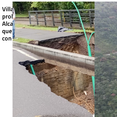
Villa Julia no puede tapar el
¿De qué sir
problema: ¿qué hará la
terminado s
Alcaldía con los puentes
usar? Chiraj
que ya colapsaron y siguen
cerrado más
con soluciones temporales?
después de 