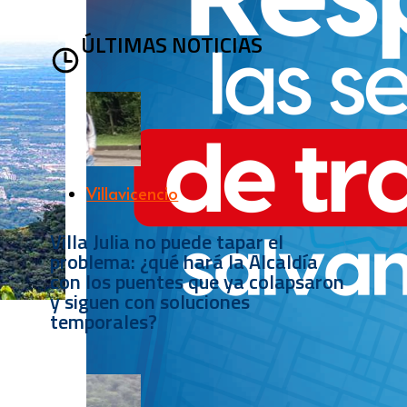
ÚLTIMAS NOTICIAS
Villavicencio
Villa Julia no puede tapar el
problema: ¿qué hará la Alcaldía
con los puentes que ya colapsaron
y siguen con soluciones
temporales?