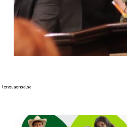
lenguaensalsa