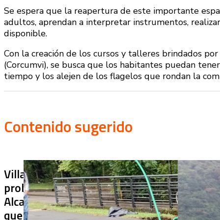
Se espera que la reapertura de este importante espac
adultos, aprendan a interpretar instrumentos, realiza
disponible.
Con la creación de los cursos y talleres brindados por
(Corcumvi), se busca que los habitantes puedan tene
tiempo y los alejen de los flagelos que rondan la com
Contenido sugerido
Villa Julia no puede tapar el
¿De qué sir
problema: ¿qué hará la
terminado s
Alcaldía con los puentes
usar? Chiraj
que ya colapsaron y siguen
cerrado más