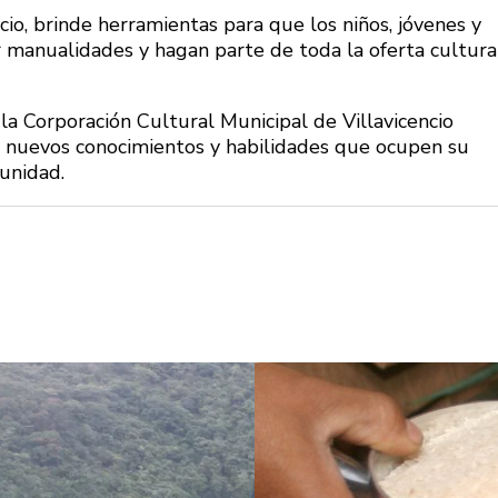
io, brinde herramientas para que los niños, jóvenes y
r manualidades y hagan parte de toda la oferta cultura
 la Corporación Cultural Municipal de Villavicencio
r nuevos conocimientos y habilidades que ocupen su
unidad.
ve un puente
¿Pagaron menos de lo
i no se puede
permitido por el arroz en 
ara sigue
Meta? La SIC puso bajo la
 de dos años
lupa a siete compradores