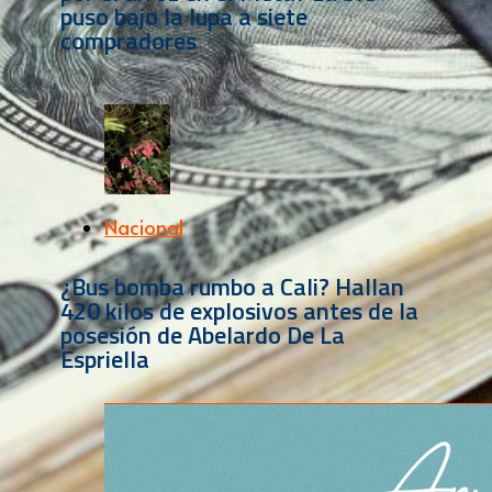
puso bajo la lupa a siete
compradores
Nacional
¿Bus bomba rumbo a Cali? Hallan
420 kilos de explosivos antes de la
posesión de Abelardo De La
Espriella