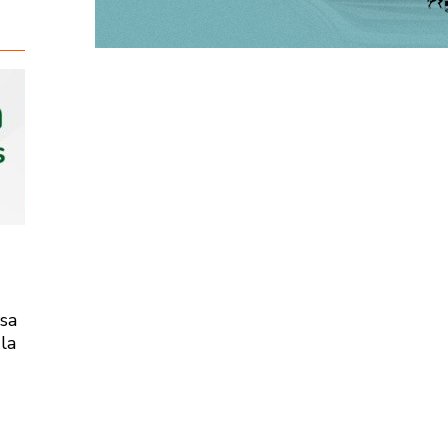
isa
la