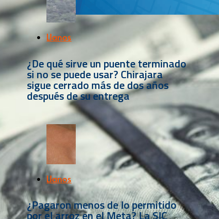
Llanos
¿De qué sirve un puente terminado
si no se puede usar? Chirajara
sigue cerrado más de dos años
después de su entrega
Llanos
¿Pagaron menos de lo permitido
por el arroz en el Meta? La SIC