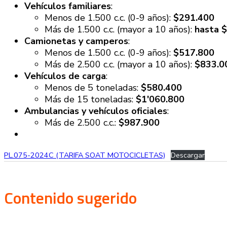
Vehículos familiares
:
Menos de 1.500 c.c. (0-9 años):
$291.400
Más de 1.500 c.c. (mayor a 10 años):
hasta 
Camionetas y camperos
:
Menos de 1.500 c.c. (0-9 años):
$517.800
Más de 2.500 c.c. (mayor a 10 años):
$833.0
Vehículos de carga
:
Menos de 5 toneladas:
$580.400
Más de 15 toneladas:
$1′060.800
Ambulancias y vehículos oficiales
:
Más de 2.500 c.c.:
$987.900
PL.075-2024C (TARIFA SOAT MOTOCICLETAS)
Descargar
Contenido sugerido