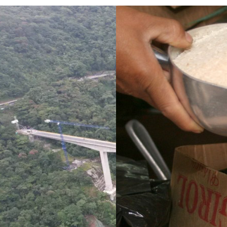
ve un puente
¿Pagaron menos de lo
i no se puede
permitido por el arroz en 
ara sigue
Meta? La SIC puso bajo la
 de dos años
lupa a siete compradores
su entrega