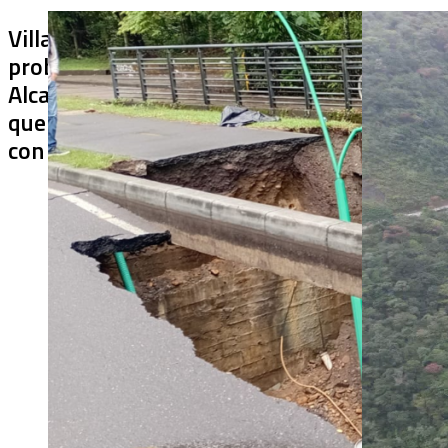
Villa Julia no puede tapar el
¿De qué sir
problema: ¿qué hará la
terminado s
Alcaldía con los puentes
usar? Chiraj
que ya colapsaron y siguen
cerrado más
con soluciones temporales?
después de 