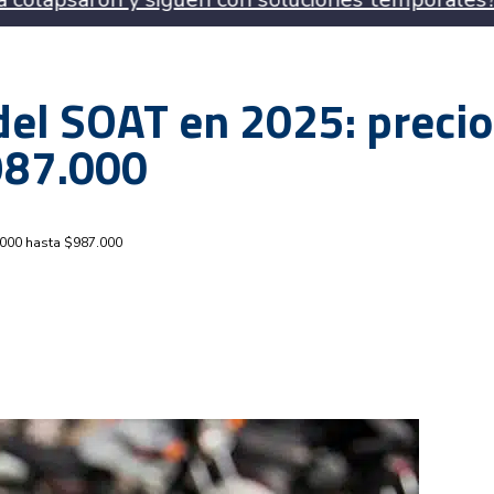
 del SOAT en 2025: preci
987.000
6.000 hasta $987.000