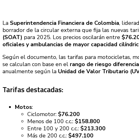
La
Superintendencia Financiera de Colombia
, lider
borrador de la circular externa que fija las nuevas tar
(SOAT)
para 2025. Los precios oscilarán entre
$76.20
oficiales y ambulancias de mayor capacidad cilíndri
Según el documento, las tarifas para motocicletas, mo
se calculan con base en el
rango de riesgo diferencia
anualmente según la
Unidad de Valor Tributario (U
Tarifas destacadas:
Motos
:
Ciclomotor:
$76.200
Menos de 100 c.c.:
$158.800
Entre 100 y 200 c.c.:
$213.300
Más de 200 c.c.:
$497.100