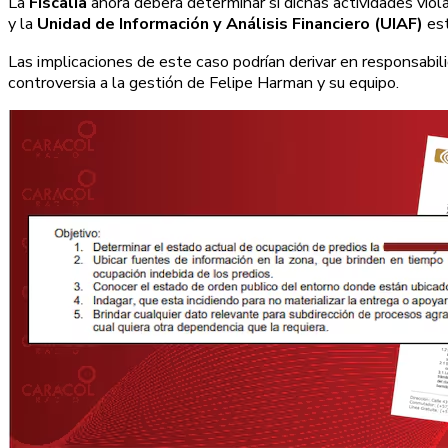
La
Fiscalía
ahora deberá determinar si dichas actividades viol
y la
Unidad de Información y Análisis Financiero (UIAF)
est
Las implicaciones de este caso podrían derivar en responsabil
controversia a la gestión de Felipe Harman y su equipo.