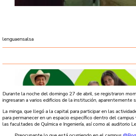
lenguaensalsa
Durante la noche del domingo 27 de abril, se registraron mo
ingresaran a varios edificios de la institución, aparentemente s
La minga, que llegó a la capital para participar en las activid
para permanecer en un espacio específico dentro del campus y
las facultades de Química e Ingeniería, así como al auditorio Le
Preocupante lo que está ocurriendo en el campus
@Bog