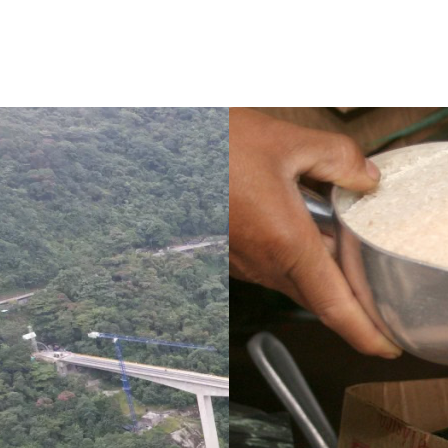
ve un puente
¿Pagaron menos de lo
i no se puede
permitido por el arroz en 
ara sigue
Meta? La SIC puso bajo la
 de dos años
lupa a siete compradores
su entrega