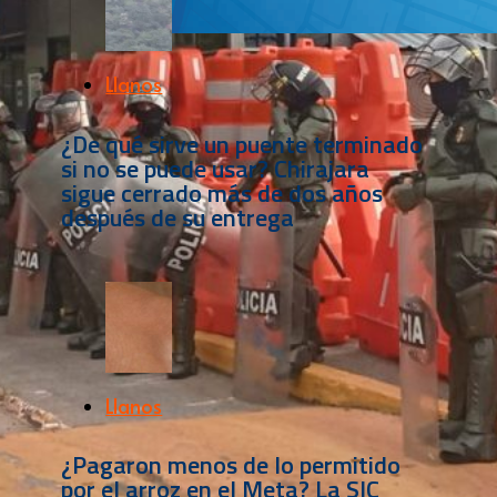
Llanos
¿De qué sirve un puente terminado
si no se puede usar? Chirajara
sigue cerrado más de dos años
después de su entrega
Llanos
¿Pagaron menos de lo permitido
por el arroz en el Meta? La SIC