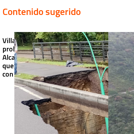
Contenido sugerido
Villa Julia no puede tapar el
¿De qué sir
problema: ¿qué hará la
terminado s
Alcaldía con los puentes
usar? Chiraj
que ya colapsaron y siguen
cerrado más
con soluciones temporales?
después de 