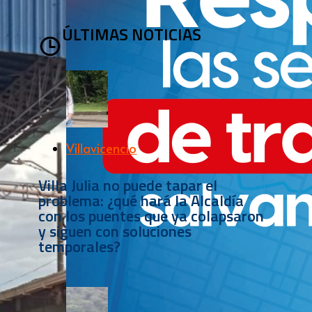
ÚLTIMAS NOTICIAS
Villavicencio
Villa Julia no puede tapar el
problema: ¿qué hará la Alcaldía
con los puentes que ya colapsaron
y siguen con soluciones
temporales?