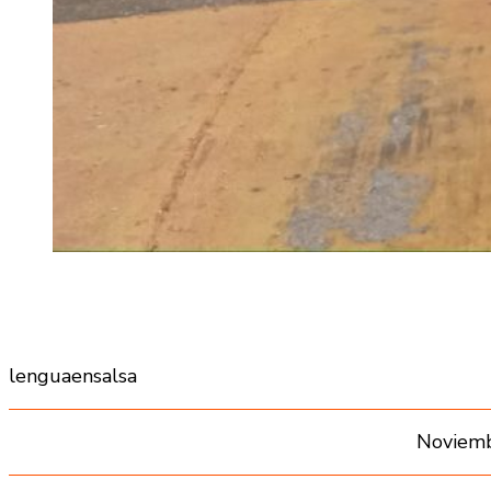
lenguaensalsa
Noviemb