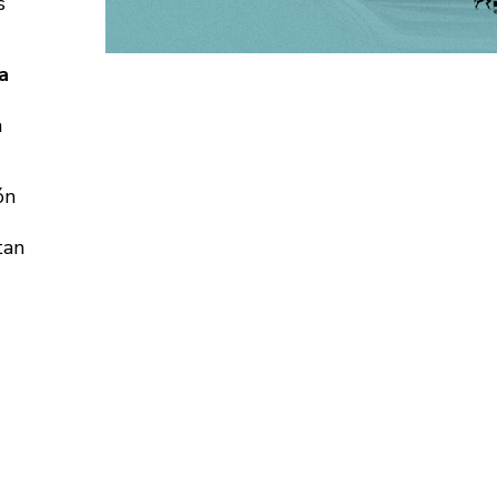
s
a
a
ón
tan