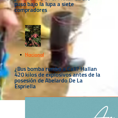
puso bajo la lupa a siete
compradores
Nacional
¿Bus bomba rumbo a Cali? Hallan
420 kilos de explosivos antes de la
posesión de Abelardo De La
Espriella