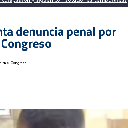
nta denuncia penal por
l Congreso
n en el Congreso