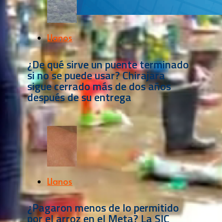
Llanos
¿De qué sirve un puente terminado
si no se puede usar? Chirajara
sigue cerrado más de dos años
después de su entrega
Llanos
¿Pagaron menos de lo permitido
por el arroz en el Meta? La SIC