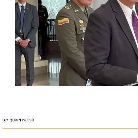
lenguaensalsa