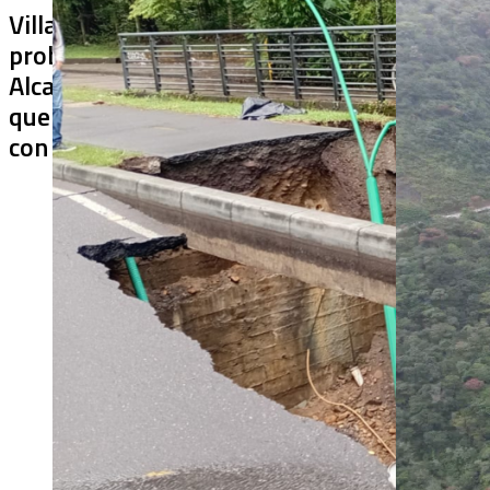
Villa Julia no puede tapar el
¿De qué sir
problema: ¿qué hará la
terminado s
Alcaldía con los puentes
usar? Chiraj
que ya colapsaron y siguen
cerrado más
con soluciones temporales?
después de 