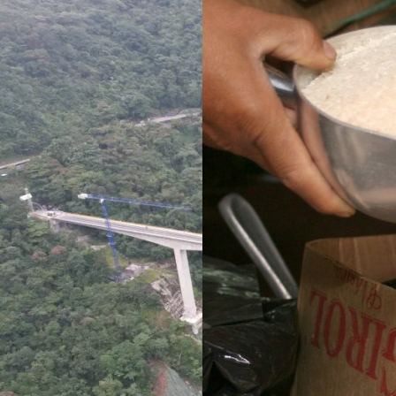
ve un puente
¿Pagaron menos de lo
i no se puede
permitido por el arroz en 
ara sigue
Meta? La SIC puso bajo la
 de dos años
lupa a siete compradores
su entrega