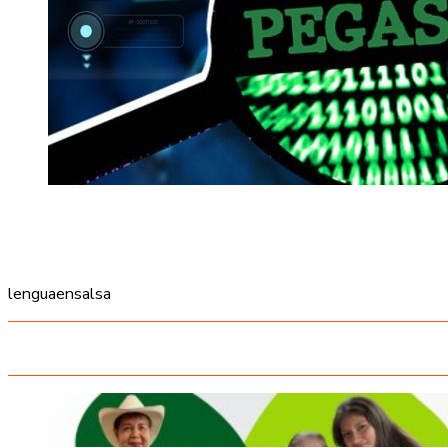
lenguaensalsa