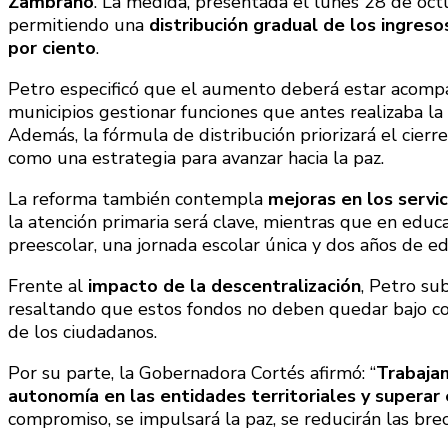
Zambrano
. La medida, presentada el lunes 28 de octu
permitiendo una
distribución gradual de los ingreso
por ciento
.
Petro especificó que el aumento deberá estar acom
municipios gestionar funciones que antes realizaba la n
Además, la fórmula de distribución priorizará el cierr
como una estrategia para avanzar hacia la paz.
La reforma también contempla
mejoras en los servi
la atención primaria será clave, mientras que en educa
preescolar, una jornada escolar única y dos años de e
Frente al
impacto de la descentralización
, Petro su
resaltando que estos fondos no deben quedar bajo cont
de los ciudadanos.
Por su parte, la Gobernadora Cortés afirmó: “
Trabajam
autonomía en las entidades territoriales y superar
compromiso, se impulsará la paz, se reducirán las brech