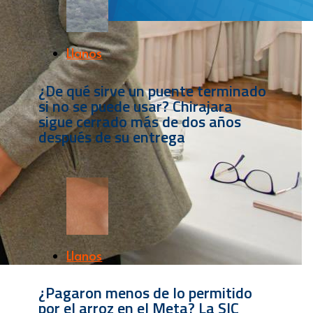
Llanos
¿De qué sirve un puente terminado
si no se puede usar? Chirajara
sigue cerrado más de dos años
después de su entrega
Llanos
¿Pagaron menos de lo permitido
por el arroz en el Meta? La SIC