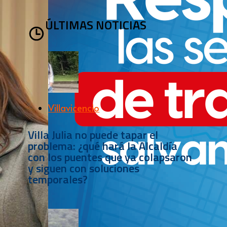
ÚLTIMAS NOTICIAS
Villavicencio
Villa Julia no puede tapar el
problema: ¿qué hará la Alcaldía
con los puentes que ya colapsaron
y siguen con soluciones
temporales?