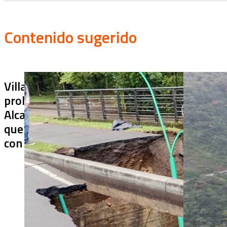
Contenido sugerido
Villa Julia no puede tapar el
¿De qué sir
problema: ¿qué hará la
terminado s
Alcaldía con los puentes
usar? Chiraj
que ya colapsaron y siguen
cerrado más
con soluciones temporales?
después de 