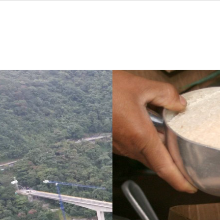
ve un puente
¿Pagaron menos de lo
i no se puede
permitido por el arroz en 
ara sigue
Meta? La SIC puso bajo la
 de dos años
lupa a siete compradores
su entrega