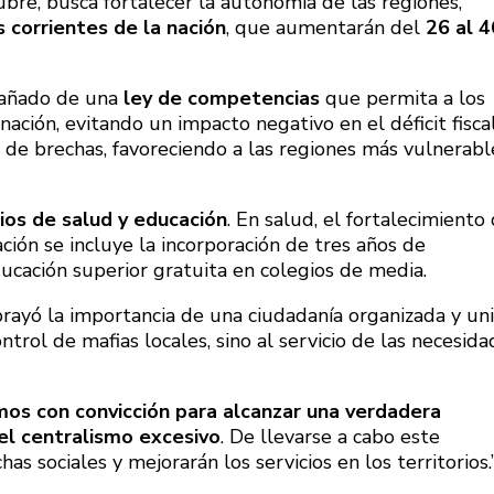
bre, busca fortalecer la autonomía de las regiones,
s corrientes de la nación
, que aumentarán del
26 al 4
pañado de una
ley de competencias
que permita a los
ación, evitando un impacto negativo en el déficit fiscal
e de brechas, favoreciendo a las regiones más vulnerabl
cios de salud y educación
. En salud, el fortalecimiento
ción se incluye la incorporación de tres años de
ducación superior gratuita en colegios de media.
brayó la importancia de una ciudadanía organizada y uni
rol de mafias locales, sino al servicio de las necesida
os con convicción para alcanzar una verdadera
 el centralismo excesivo
. De llevarse a cabo este
as sociales y mejorarán los servicios en los territorios.