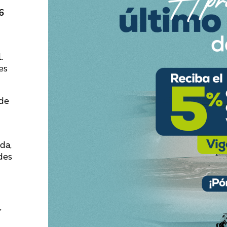
6
.
es
 de
da,
des
”