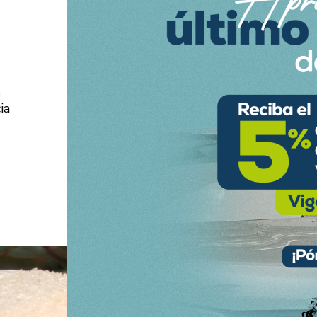
s
ia
el