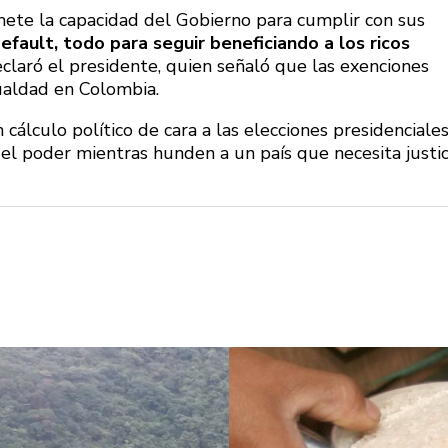
ete la capacidad del Gobierno para cumplir con sus
efault, todo para seguir beneficiando a los ricos
eclaró el presidente, quien señaló que las exenciones
gualdad en Colombia.
cálculo político de cara a las elecciones presidenciale
 el poder mientras hunden a un país que necesita justic
ve un puente
¿Pagaron menos de lo
i no se puede
permitido por el arroz en 
ara sigue
Meta? La SIC puso bajo la