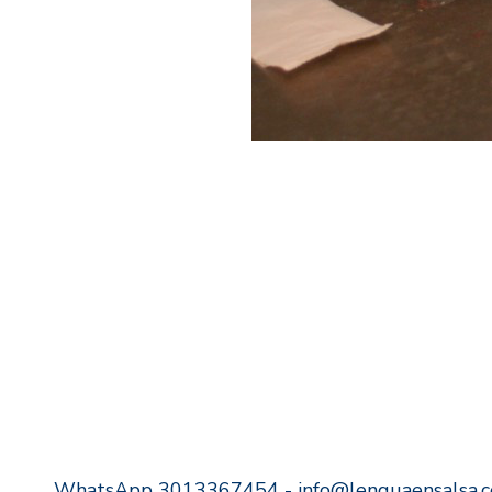
WhatsApp 3013367454 - info@lenguaensalsa.