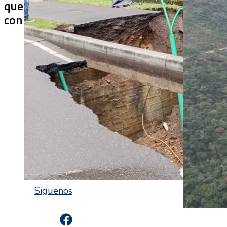
que ya colapsaron y siguen
cerrado más
con soluciones temporales?
después de 
Siguenos