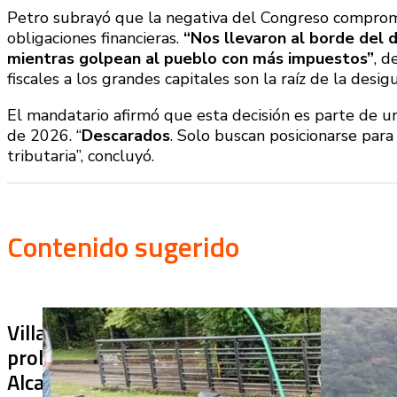
Petro subrayó que la negativa del Congreso comprom
obligaciones financieras.
“Nos llevaron al borde del d
mientras golpean al pueblo con más impuestos”
, d
fiscales a los grandes capitales son la raíz de la desi
El mandatario afirmó que esta decisión es parte de un 
de 2026. “
Descarados
. Solo buscan posicionarse para
tributaria”, concluyó.
Contenido sugerido
Villa Julia no puede tapar el
¿De qué sir
problema: ¿qué hará la
terminado s
Alcaldía con los puentes
usar? Chiraj