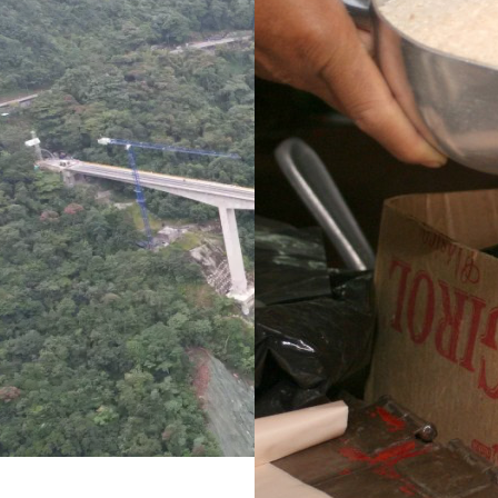
 de dos años
lupa a siete compradores
su entrega