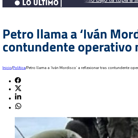
Petro llama a ‘Iván Mord
contundente operativo 
Inicio
/
Política
/
Petro llama a ‘Iván Mordisco’ a reflexionar tras contundente oper