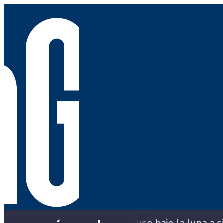
C puso bajo la lupa a siete compradores
¿Bus 