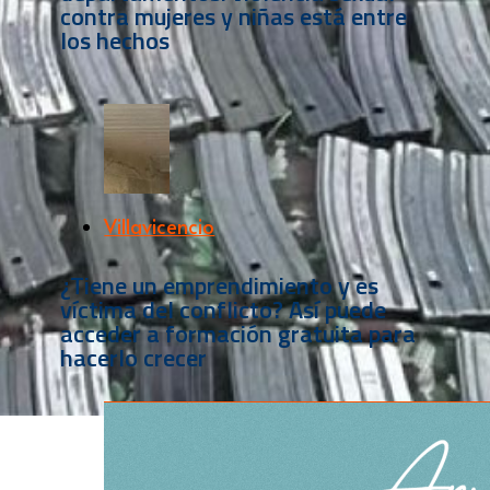
contra mujeres y niñas está entre
los hechos
Villavicencio
¿Tiene un emprendimiento y es
víctima del conflicto? Así puede
acceder a formación gratuita para
hacerlo crecer