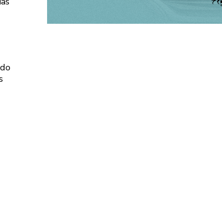
ias
ndo
s