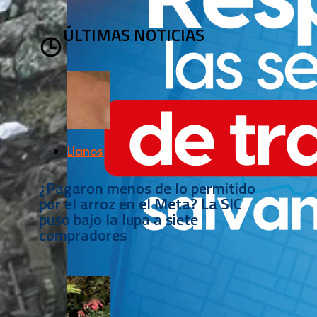
ÚLTIMAS NOTICIAS
Llanos
¿Pagaron menos de lo permitido
por el arroz en el Meta? La SIC
puso bajo la lupa a siete
compradores