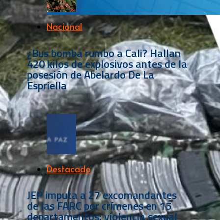
Nacional
¿Bus bomba rumbo a Cali? Hallan
420 kilos de explosivos antes de la
posesión de Abelardo De La
Espriella
Destacado
JEP imputa a 27 excomandantes
de las FARC por crímenes en 15
departamentos: violencia sexual