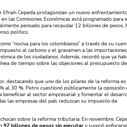
or Efraín Cepeda protagonizan un nuevo enfrentamient
e en las Comisiones Económicas está programado para e
nalmente pensado para recaudar 12 billones de pesos, 
enso político.
como “nociva para los colombianos” a través de su cuen
el impuesto al carbono y el gravamen a las importaciones
nómica de los ciudadanos. Además, recordó que ya hab
ínea de tiempo sobre las objeciones al presupuesto de
r, destacando que uno de los pilares de la reforma es 
 % al 30 %. Petro cuestionó públicamente la oposición
beneficiar al sector empresarial y fomentar el desarro
das las empresas del país reduzcan su impuesto de
 chocan sobre la reforma tributaria. En noviembre, Cep
an
97 billones de pesos sin ejecutar
y sugirió enfocars