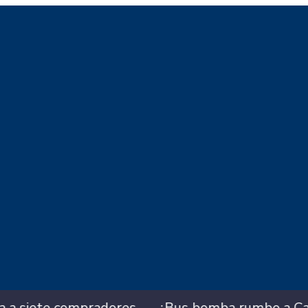
¿Bus bomba rumbo a Cali? Hallan 420 kilos de 