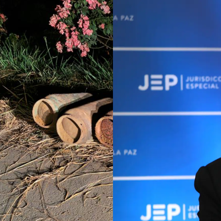
rumbo a Cali?
JEP imputa a 27
ilos de
excomandantes de las
ntes de la
FARC por crímenes en 15
 Abelardo De La
departamentos: violencia
sexual contra mujeres y
niñas está entre los hech