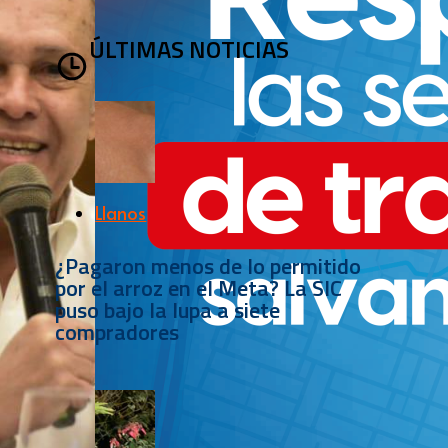
ÚLTIMAS NOTICIAS
Llanos
¿Pagaron menos de lo permitido
por el arroz en el Meta? La SIC
puso bajo la lupa a siete
compradores