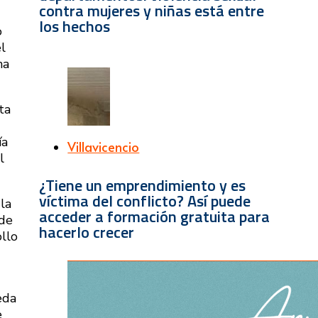
contra mujeres y niñas está entre
los hechos
o
l
ha
ta
ía
Villavicencio
l
¿Tiene un emprendimiento y es
víctima del conflicto? Así puede
la
acceder a formación gratuita para
 de
hacerlo crecer
llo
eda
e