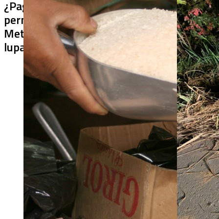
¿Pagaron menos de lo
¿Bus bomba 
permitido por el arroz en el
Hallan 420 k
Meta? La SIC puso bajo la
explosivos a
lupa a siete compradores
posesión de
Espriella