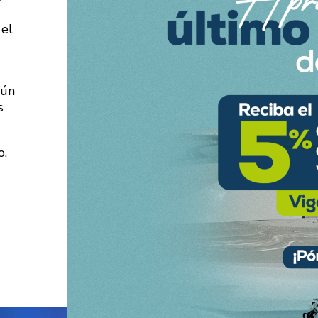
 el
gún
s
o,