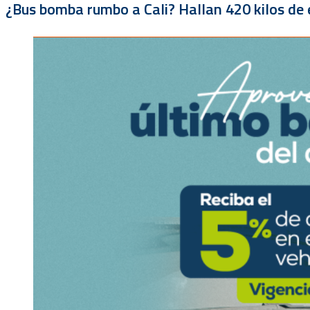
¿Bus bomba rumbo a Cali? Hallan 420 kilos de e