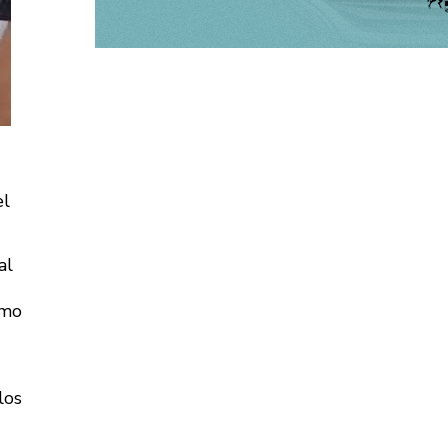
el
al
omo
los