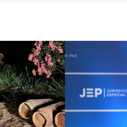
rumbo a Cali?
JEP imputa a 27
ilos de
excomandantes de las
ntes de la
FARC por crímenes en 15
 Abelardo De La
departamentos: violencia
sexual contra mujeres y
niñas está entre los hech