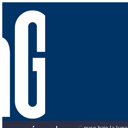
a SIC puso bajo la lupa a siete compradores
¿B