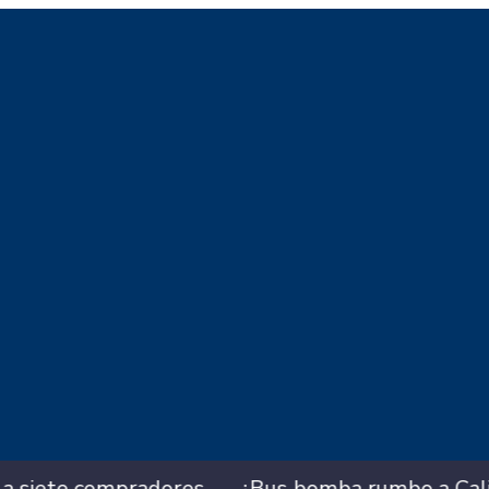
us bomba rumbo a Cali? Hallan 420 kilos de expl