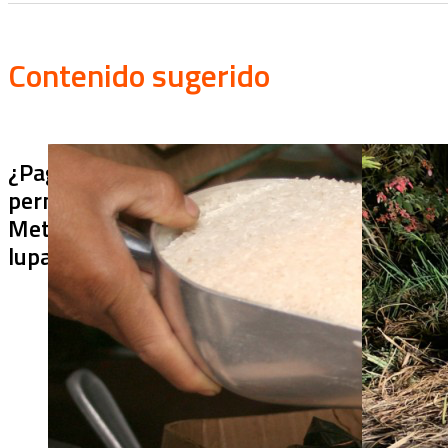
Contenido sugerido
¿Pagaron menos de lo
¿Bus bomba 
permitido por el arroz en el
Hallan 420 k
Meta? La SIC puso bajo la
explosivos a
lupa a siete compradores
posesión de
Espriella