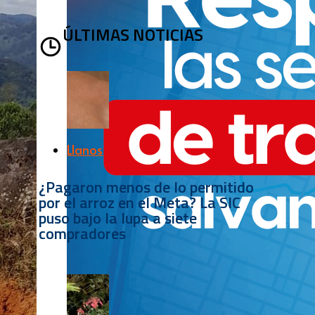
ÚLTIMAS NOTICIAS
Llanos
¿Pagaron menos de lo permitido
por el arroz en el Meta? La SIC
puso bajo la lupa a siete
compradores