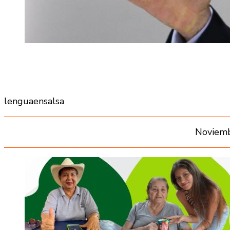
lenguaensalsa
Noviemb