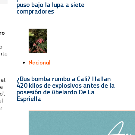
puso bajo la lupa a siete
compradores
ro
o
ento
Nacional
¿Bus bomba rumbo a Cali? Hallan
al
420 kilos de explosivos antes de la
ta
posesión de Abelardo De La
”,
Espriella
el
e