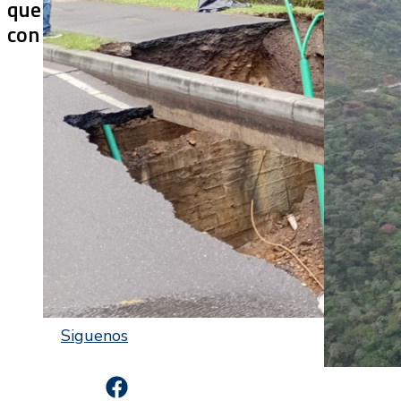
que ya colapsaron y siguen
cerrado más
con soluciones temporales?
después de 
Siguenos