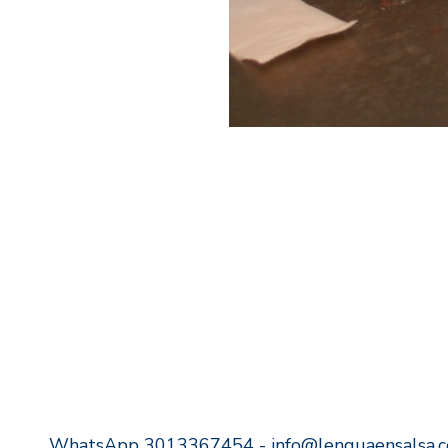
WhatsApp 3013367454 - info@lenguaensalsa.