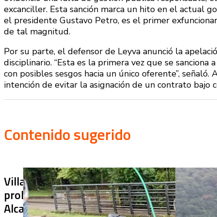
excanciller. Esta sanción marca un hito en el actual g
el presidente Gustavo Petro, es el primer exfuncionari
de tal magnitud.
Por su parte, el defensor de Leyva anunció la apelació
disciplinario. “Esta es la primera vez que se sanciona 
con posibles sesgos hacia un único oferente”, señaló
intención de evitar la asignación de un contrato bajo 
Contenido sugerido
Villa Julia no puede tapar el
¿De qué sir
problema: ¿qué hará la
terminado s
Alcaldía con los puentes
usar? Chiraj