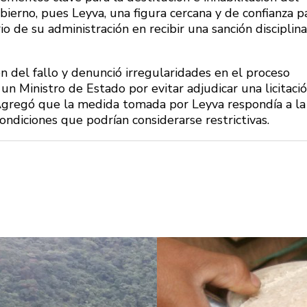
obierno, pues Leyva, una figura cercana y de confianza p
o de su administración en recibir una sanción disciplina
n del fallo y denunció irregularidades en el proceso
a un Ministro de Estado por evitar adjudicar una licitaci
. Agregó que la medida tomada por Leyva respondía a la
condiciones que podrían considerarse restrictivas.
ve un puente
¿Pagaron menos de lo
i no se puede
permitido por el arroz en 
ara sigue
Meta? La SIC puso bajo la