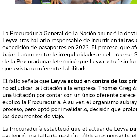
La Procuraduría General de la Nación anunció la desti
Leyva
tras hallarlo responsable de incurrir en
faltas 
expedición de pasaportes en 2023. El proceso, que afe
bajo el argumento de irregularidades en el proceso. S
de la Procuraduría determinó que Leyva actuó sin fund
que existía un oferente habilitado.
El fallo señala que
Leyva actuó en contra de los pri
no adjudicar la licitación a la empresa Thomas Greg &
una licitación por contar con un único oferente carec
explicó la Procuraduría. A su vez, el organismo subra
proceso, pero optó por invalidarlo, decisión que prolo
los documentos de viaje.
La Procuraduría estableció que el actuar de Leyva
pu
evidenció una falta de gestión pública responsable, el