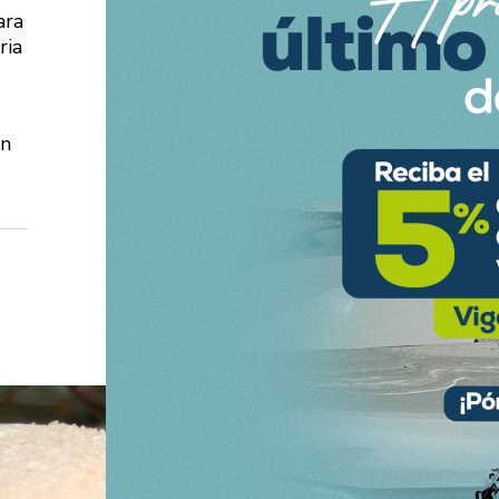
ara
ria
ón
el