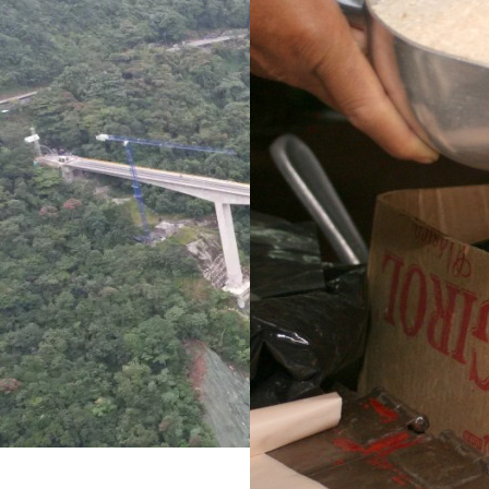
 de dos años
lupa a siete compradores
su entrega