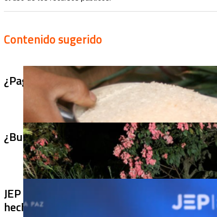
Contenido sugerido
¿Pagaron menos de lo permitido por el arro
¿Bus bomba rumbo a Cali? Hallan 420 kilos 
JEP imputa a 27 excomandantes de las FARC
hechos