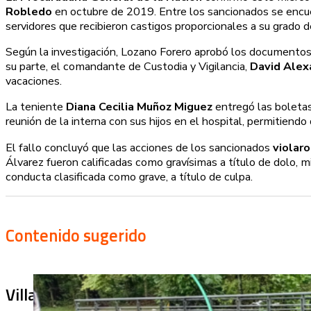
Robledo
en octubre de 2019. Entre los sancionados se enc
servidores que recibieron castigos proporcionales a su grado d
Según la investigación, Lozano Forero aprobó los documentos 
su parte, el comandante de Custodia y Vigilancia,
David Alex
vacaciones.
La teniente
Diana Cecilia Muñoz Miguez
entregó las boletas
reunión de la interna con sus hijos en el hospital, permitiendo 
El fallo concluyó que las acciones de los sancionados
violaro
Álvarez fueron calificadas como gravísimas a título de dolo, 
conducta clasificada como grave, a título de culpa.
Contenido sugerido
Villa Julia no puede tapar el problema: ¿qu