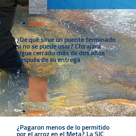
Llanos
¿De qué sirve un puente terminado
si no se puede usar? Chirajara
sigue cerrado más de dos años
después de su entrega
Llanos
¿Pagaron menos de lo permitido
por el arroz en el Meta? La SIC