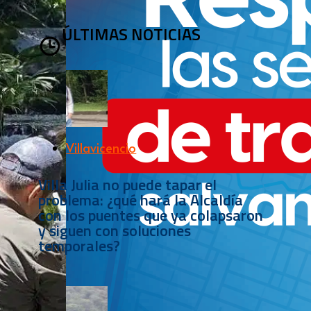
ÚLTIMAS NOTICIAS
Villavicencio
Villa Julia no puede tapar el
problema: ¿qué hará la Alcaldía
con los puentes que ya colapsaron
y siguen con soluciones
temporales?