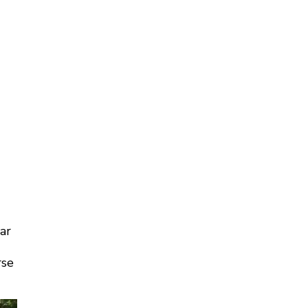
ar
rse