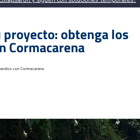
u proyecto: obtenga los
on Cormacarena
queridos con Cormacarena