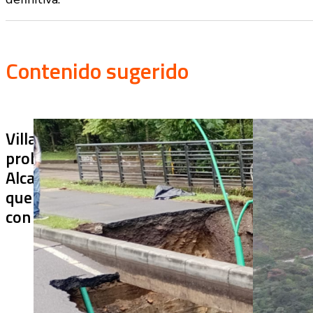
Contenido sugerido
Villa Julia no puede tapar el
¿De qué sir
problema: ¿qué hará la
terminado s
Alcaldía con los puentes
usar? Chiraj
que ya colapsaron y siguen
cerrado más
con soluciones temporales?
después de 