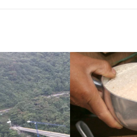
ve un puente
¿Pagaron menos de lo
i no se puede
permitido por el arroz en 
ara sigue
Meta? La SIC puso bajo la
 de dos años
lupa a siete compradores
su entrega