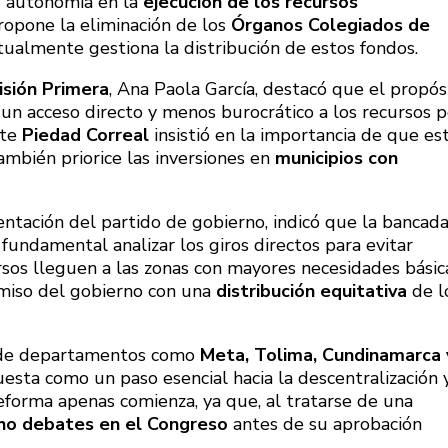
r autonomía en la
ejecución de los recursos
ropone la eliminación de los
Órganos Colegiados de
ualmente gestiona la distribución de estos fondos.
isión Primera
, Ana Paola García, destacó que el propós
 un acceso directo y menos burocrático a los recursos p
nte
Piedad Correal
insistió en la importancia de que es
ambién priorice las inversiones en
municipios con
entación del partido de gobierno, indicó que la bancad
fundamental analizar los giros directos para evitar
sos lleguen a las zonas con mayores necesidades básic
omiso del gobierno con una
distribución equitativa
de l
s de departamentos como
Meta, Tolima, Cundinamarca 
esta como un paso esencial hacia la descentralización 
eforma apenas comienza, ya que, al tratarse de una
ho debates en el Congreso
antes de su aprobación