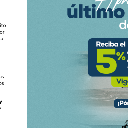
ito
or
ta
a
as
os
y
y