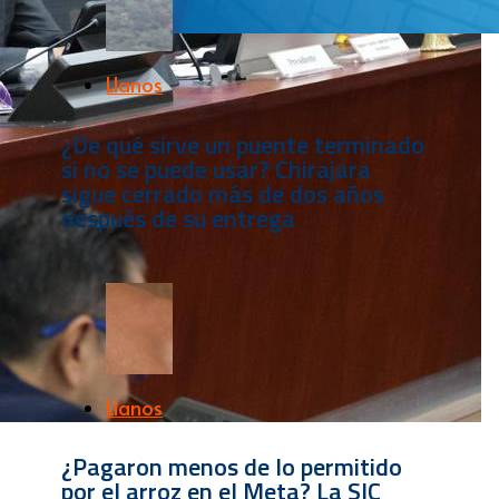
Llanos
¿De qué sirve un puente terminado
si no se puede usar? Chirajara
sigue cerrado más de dos años
después de su entrega
Llanos
¿Pagaron menos de lo permitido
por el arroz en el Meta? La SIC