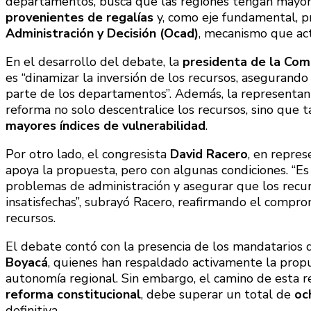
departamentos, busca que las regiones tengan mayo
provenientes de regalías
y, como eje fundamental, p
Administración y Decisión (Ocad)
, mecanismo que act
En el desarrollo del debate, la
presidenta de la Com
es “dinamizar la inversión de los recursos, asegurando
parte de los departamentos”. Además, la representa
reforma no solo descentralice los recursos, sino que t
mayores índices de vulnerabilidad
.
Por otro lado, el congresista
David Racero
, en repres
apoya la propuesta, pero con algunas condiciones. “Es 
problemas de administración y asegurar que los recur
insatisfechas”, subrayó Racero, reafirmando el compr
recursos.
El debate contó con la presencia de los mandatario
Boyacá
, quienes han respaldado activamente la propu
autonomía regional. Sin embargo, el camino de esta r
reforma constitucional
, debe superar un total de
oc
definitiva.