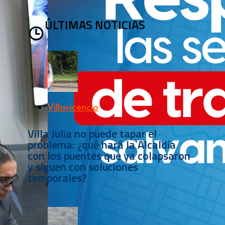
ÚLTIMAS NOTICIAS
Villavicencio
Villa Julia no puede tapar el
problema: ¿qué hará la Alcaldía
con los puentes que ya colapsaron
y siguen con soluciones
temporales?