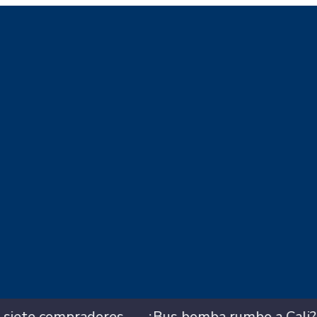
es
¿Bus bomba rumbo a Cali? Hallan 420 kilos 