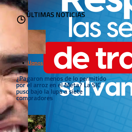
ÚLTIMAS NOTICIAS
Llanos
¿Pagaron menos de lo permitido
por el arroz en el Meta? La SIC
puso bajo la lupa a siete
compradores