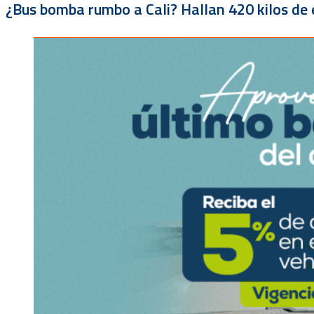
¿Bus bomba rumbo a Cali? Hallan 420 kilos de e