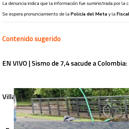
La denuncia indica que la información fue suministrada por la 
Se espera pronunciamiento de la
Policía del Meta
y la
Fisca
Contenido sugerido
EN VIVO | Sismo de 7,4 sacude a Colombia: 
Villa Julia no puede tapar el problema: ¿qu