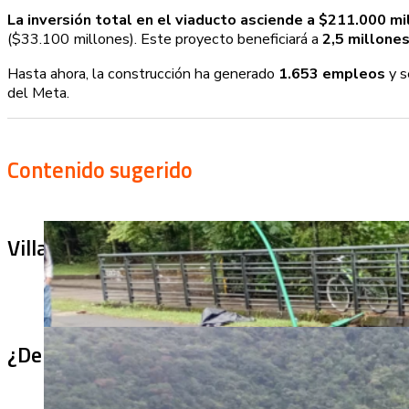
La inversión total en el viaducto asciende a $211.000 mi
($33.100 millones). Este proyecto beneficiará a
2,5 millone
Hasta ahora, la construcción ha generado
1.653 empleos
y s
del Meta.
Contenido sugerido
Villa Julia no puede tapar el problema: ¿qu
¿De qué sirve un puente terminado si no se