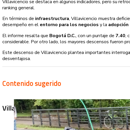
Villavicencio se destaca en algunos indicadores, pero su retr
ranking general​​.
En términos de
infraestructura
, Villavicencio muestra defic
desempeño en el
entorno para los negocios
y la
adopción 
El informe resalta que
Bogotá D.C.
, con un puntaje de
7.40
, 
considerable. Por otro lado, los mayores descensos fueron pro
Este descenso de Villavicencio plantea importantes interrog
desventajosa.
Contenido sugerido
Villa Julia no puede tapar el problema: ¿qu