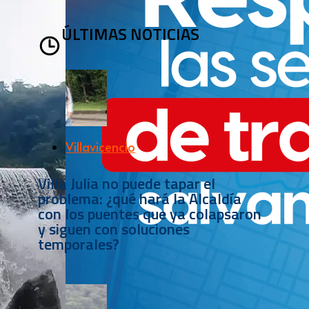
ÚLTIMAS NOTICIAS
Villavicencio
Villa Julia no puede tapar el
problema: ¿qué hará la Alcaldía
con los puentes que ya colapsaron
y siguen con soluciones
temporales?