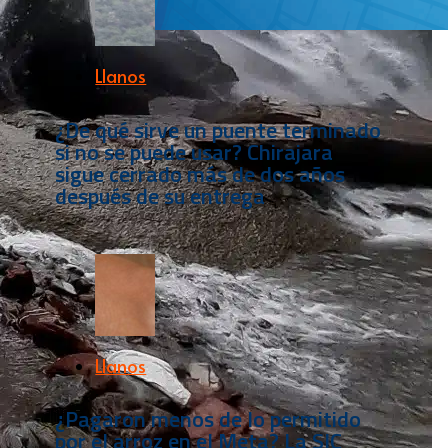
Llanos
¿De qué sirve un puente terminado
si no se puede usar? Chirajara
sigue cerrado más de dos años
después de su entrega
Llanos
¿Pagaron menos de lo permitido
por el arroz en el Meta? La SIC