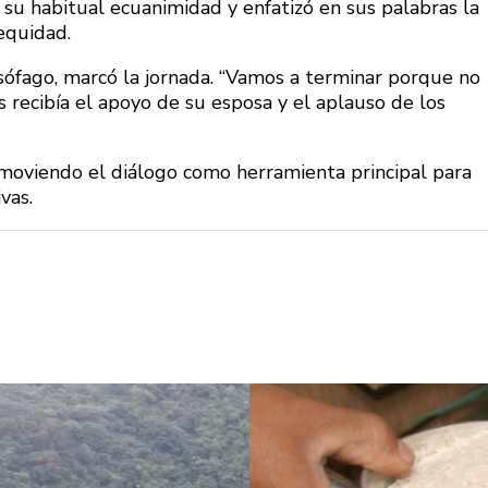
 su habitual ecuanimidad y enfatizó en sus palabras la
equidad.
esófago, marcó la jornada. “Vamos a terminar porque no
recibía el apoyo de su esposa y el aplauso de los
omoviendo el diálogo como herramienta principal para
vas.
ve un puente
¿Pagaron menos de lo
i no se puede
permitido por el arroz en 
ara sigue
Meta? La SIC puso bajo la