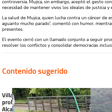
controversia. Mujica, sin embargo, aceptó el gesto con
necesidad de mantener vivos los ideales de justicia y 
La salud de Mujica, quien lucha contra un cáncer de 
aguanto mucho parado”, comentó con humor, mientras 
presentes.
El evento cerró con un llamado conjunto a seguir pr
resolver los conflictos y consolidar democracias inclusi
Contenido sugerido
Villa Julia no puede tapar el
¿De qué sir
problema: ¿qué hará la
terminado s
Alcaldía con los puentes
usar? Chiraj