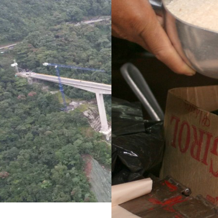
 de dos años
lupa a siete compradores
su entrega