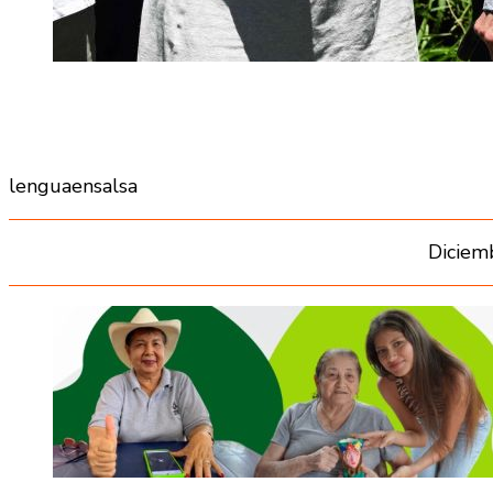
lenguaensalsa
Diciem