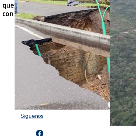
que ya colapsaron y siguen
cerrado más
con soluciones temporales?
después de 
Siguenos