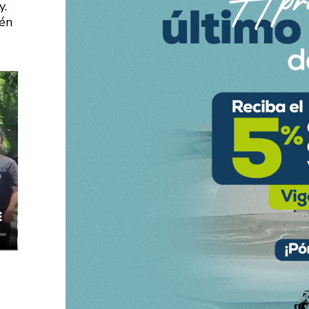
y.
ién