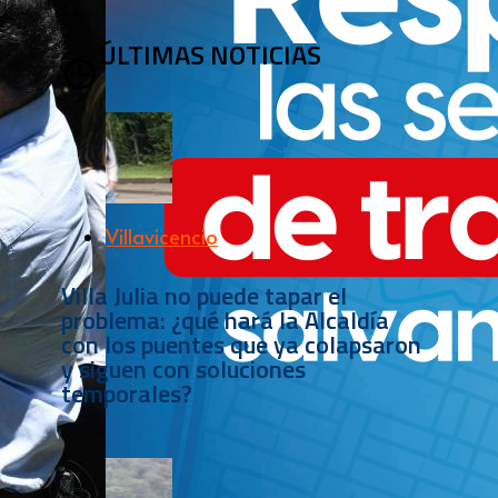
ÚLTIMAS NOTICIAS
Villavicencio
Villa Julia no puede tapar el
problema: ¿qué hará la Alcaldía
con los puentes que ya colapsaron
y siguen con soluciones
temporales?