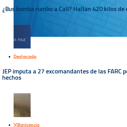
¿Bus bomba rumbo a Cali? Hallan 420 kilos de e
Destacado
JEP imputa a 27 excomandantes de las FARC por
hechos
Villavicencio